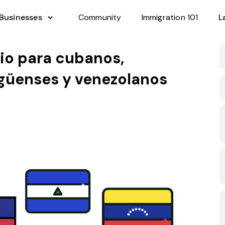
 Businesses
Community
Immigration 101
L
io para cubanos,
agüenses y venezolanos