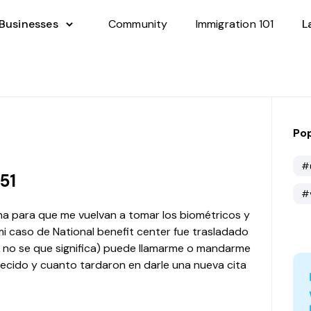
 Businesses
Community
Immigration 101
L
Pop
#
51
#
a para que me vuelvan a tomar los biométricos y
i caso de National benefit center fue trasladado
 ( no se que significa) puede llamarme o mandarme
recido y cuanto tardaron en darle una nueva cita