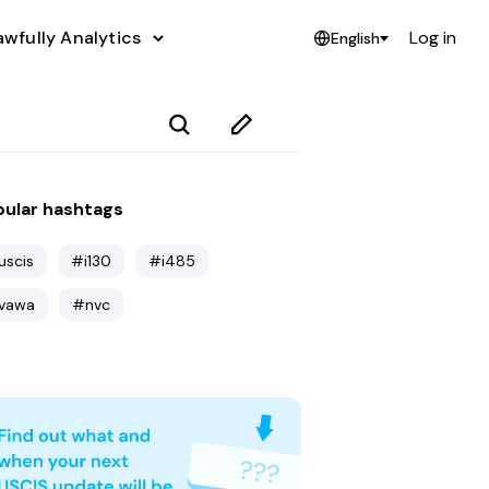
awfully Analytics
Log in
English
ular hashtags
uscis
#i130
#i485
vawa
#nvc